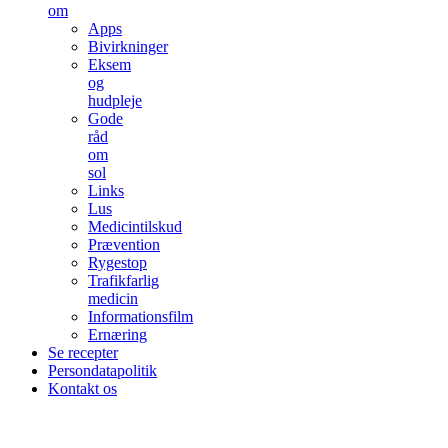
om
Apps
Bivirkninger
Eksem
og
hudpleje
Gode
råd
om
sol
Links
Lus
Medicintilskud
Prævention
Rygestop
Trafikfarlig
medicin
Informationsfilm
Ernæring
Se recepter
Persondatapolitik
Kontakt os