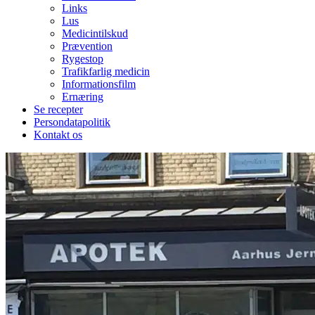
Links
Lus
Medicintilskud
Prævention
Rygestop
Trafikfarlig medicin
Informationsfilm
Ernæring
Se recepter
Persondatapolitik
Kontakt os