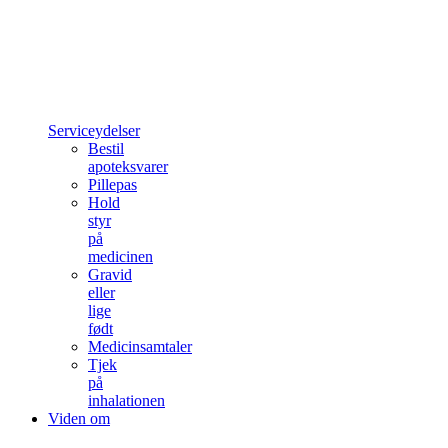
Serviceydelser
Bestil
apoteksvarer
Pillepas
Hold
styr
på
medicinen
Gravid
eller
lige
født
Medicinsamtaler
Tjek
på
inhalationen
Viden om