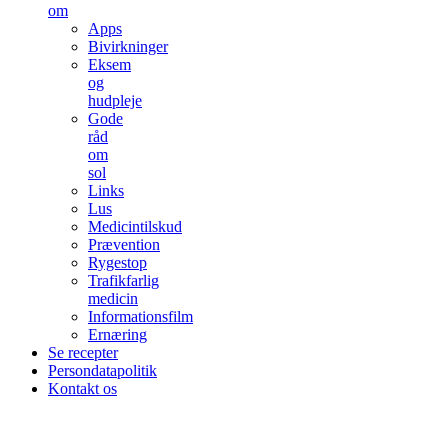
om
Apps
Bivirkninger
Eksem
og
hudpleje
Gode
råd
om
sol
Links
Lus
Medicintilskud
Prævention
Rygestop
Trafikfarlig
medicin
Informationsfilm
Ernæring
Se recepter
Persondatapolitik
Kontakt os