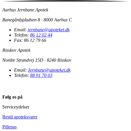
Aarhus Jernbane Apotek
Banegårdspladsen 8 · 8000 Aarhus C
Email:
jernbane@apoteket.dk
Telefon:
86 12 02 44
Fax: 86 12 79 66
Risskov Apotek
Nordre Strandvej 15D · 8240 Risskov
Email:
Jernbane@apoteket.dk
Telefon:
88 91 70 03​
Følg os på
Serviceydelser
Bestil apoteksvarer
Pillepas