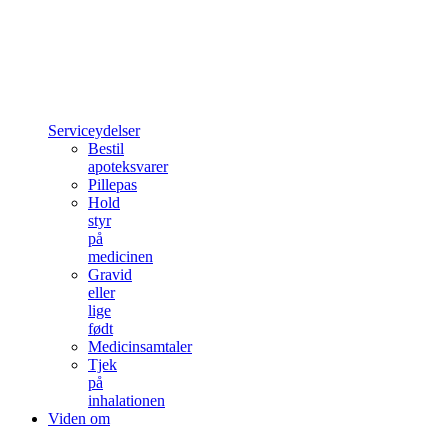
Serviceydelser
Bestil
apoteksvarer
Pillepas
Hold
styr
på
medicinen
Gravid
eller
lige
født
Medicinsamtaler
Tjek
på
inhalationen
Viden om