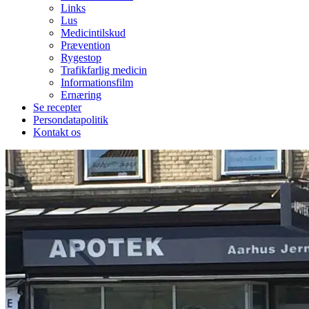
Links
Lus
Medicintilskud
Prævention
Rygestop
Trafikfarlig medicin
Informationsfilm
Ernæring
Se recepter
Persondatapolitik
Kontakt os