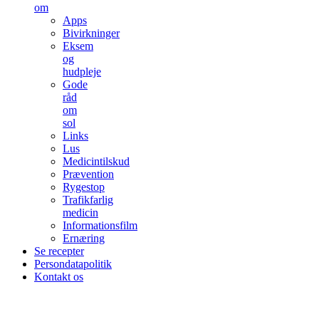
om
Apps
Bivirkninger
Eksem
og
hudpleje
Gode
råd
om
sol
Links
Lus
Medicintilskud
Prævention
Rygestop
Trafikfarlig
medicin
Informationsfilm
Ernæring
Se recepter
Persondatapolitik
Kontakt os