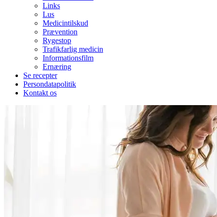
Links
Lus
Medicintilskud
Prævention
Rygestop
Trafikfarlig medicin
Informationsfilm
Ernæring
Se recepter
Persondatapolitik
Kontakt os