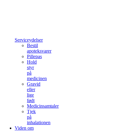
Serviceydelser
Bestil
apoteksvarer
Pillepas
Hold
styr
på
medicinen
Gravid
eller
lige
født
Medicinsamtaler
Tjek
på
inhalationen
Viden om